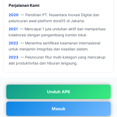
Perjalanan Kami
2020
— Pendirian PT. Nusantara Inovasi Digital dan
peluncuran awal platform dora55 di Jakarta.
2021
— Mencapai 1 juta unduhan aktif dan memperluas
kolaborasi dengan pengembang konten lokal.
2022
— Menerima sertifikasi keamanan internasional
untuk menjamin integritas dan keadilan sistem.
2023
— Peluncuran fitur multi-kategori yang mencakup
alat produktivitas dan hiburan langsung.
Unduh APK
Masuk