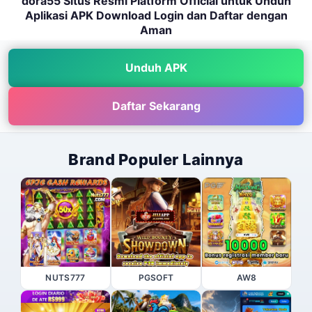
dora55 Situs Resmi Platform Official untuk Unduh
Aplikasi APK Download Login dan Daftar dengan
Aman
Unduh APK
Daftar Sekarang
Brand Populer Lainnya
NUTS777
PGSOFT
AW8