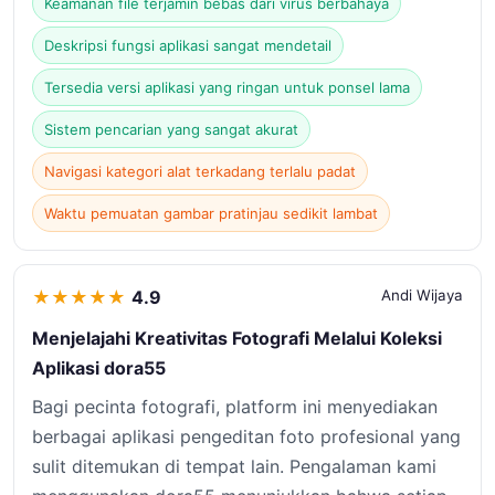
Keamanan file terjamin bebas dari virus berbahaya
Deskripsi fungsi aplikasi sangat mendetail
Tersedia versi aplikasi yang ringan untuk ponsel lama
Sistem pencarian yang sangat akurat
Navigasi kategori alat terkadang terlalu padat
Waktu pemuatan gambar pratinjau sedikit lambat
★
★
★
★
★
4.9
Andi Wijaya
Menjelajahi Kreativitas Fotografi Melalui Koleksi
Aplikasi dora55
Bagi pecinta fotografi, platform ini menyediakan
berbagai aplikasi pengeditan foto profesional yang
sulit ditemukan di tempat lain. Pengalaman kami