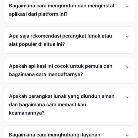
Bagaimana cara mengunduh dan menginstal
aplikasi dari platform ini?
Apa saja rekomendasi perangkat lunak atau
alat populer di situs ini?
Apakah aplikasi ini cocok untuk pemula dan
bagaimana cara mendaftarnya?
Apakah perangkat lunak yang diunduh aman
dan bagaimana cara memastikan
keamanannya?
Bagaimana cara menghubungi layanan