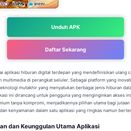
Unduh APK
Daftar Sekarang
i aplikasi hiburan digital terdepan yang mendefinisikan ulang 
 multimedia di perangkat seluler. Sebagai platform yang inovat
 teknologi mutakhir yang menyatukan berbagai jenis hiburan dal
asi ini dirancang untuk pengguna yang menginginkan akses in
ium tanpa kompromi, menjadikannya pilihan utama bagi jutaa
 dan kenyamanan dalam satu aplikasi yang ringkas namun berte
lan dan Keunggulan Utama Aplikasi