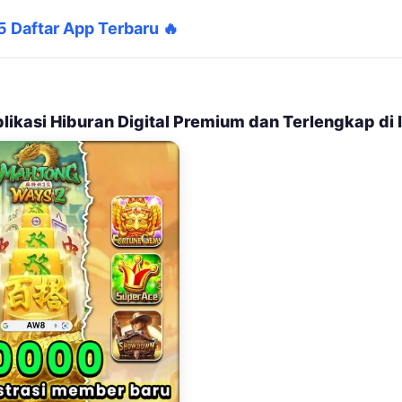
5 Daftar App Terbaru 🔥
likasi Hiburan Digital Premium dan Terlengkap di 