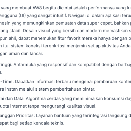
 yang membuat AW8 begitu dicintai adalah performanya yang lua
ngguna (UI) yang sangat intuitif. Navigasi di dalam aplikasi ter
 mesin yang memungkinkan pemuatan data super cepat, bahkan 
rang stabil. Desain visual yang bersih dan modern memastikan 
pun ahli, dapat menemukan fitur favorit mereka hanya dengan 
 itu, sistem koneksi terenkripsi menjamin setiap aktivitas Anda 
gan aman dan lancar.
 Tinggi: Antarmuka yang responsif dan kompatibel dengan berba
u.
al-Time: Dapatkan informasi terbaru mengenai pembaruan konten
ra instan melalui sistem pemberitahuan pintar.
erai dan Data: Algoritma cerdas yang meminimalkan konsumsi da
ota internet tanpa mengurangi kualitas visual.
nggan Prioritas: Layanan bantuan yang terintegrasi langsung di
epat bagi setiap kendala teknis.