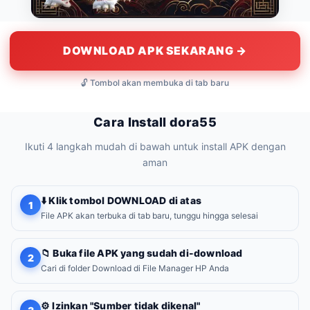
DOWNLOAD APK SEKARANG →
🔓 Tombol akan membuka di tab baru
Cara Install dora55
Ikuti 4 langkah mudah di bawah untuk install APK dengan
aman
⬇️ Klik tombol DOWNLOAD di atas
1
File APK akan terbuka di tab baru, tunggu hingga selesai
📁 Buka file APK yang sudah di-download
2
Cari di folder Download di File Manager HP Anda
⚙️ Izinkan "Sumber tidak dikenal"