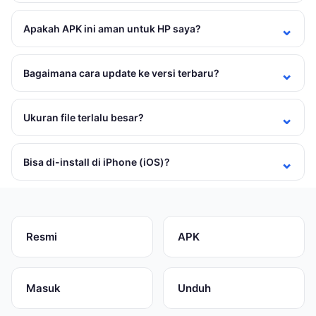
Apakah APK ini aman untuk HP saya?
Bagaimana cara update ke versi terbaru?
Ukuran file terlalu besar?
Bisa di-install di iPhone (iOS)?
Resmi
APK
Masuk
Unduh