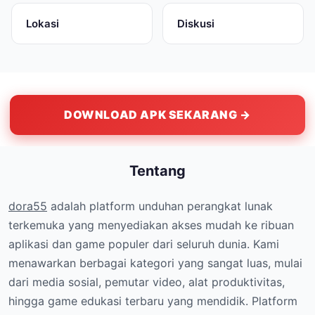
Lokasi
Diskusi
DOWNLOAD APK SEKARANG →
Tentang
dora55
adalah platform unduhan perangkat lunak
terkemuka yang menyediakan akses mudah ke ribuan
aplikasi dan game populer dari seluruh dunia. Kami
menawarkan berbagai kategori yang sangat luas, mulai
dari media sosial, pemutar video, alat produktivitas,
hingga game edukasi terbaru yang mendidik. Platform