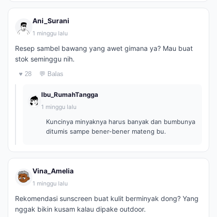
Ani_Surani
1 minggu lalu
Resep sambel bawang yang awet gimana ya? Mau buat
stok seminggu nih.
♥ 28
💬 Balas
Ibu_RumahTangga
1 minggu lalu
Kuncinya minyaknya harus banyak dan bumbunya
ditumis sampe bener-bener mateng bu.
Vina_Amelia
1 minggu lalu
Rekomendasi sunscreen buat kulit berminyak dong? Yang
nggak bikin kusam kalau dipake outdoor.