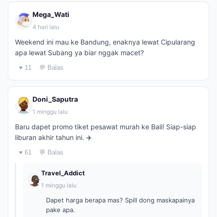
Mega_Wati
4 hari lalu
Weekend ini mau ke Bandung, enaknya lewat Cipularang
apa lewat Subang ya biar nggak macet?
♥ 11
💬 Balas
Doni_Saputra
1 minggu lalu
Baru dapet promo tiket pesawat murah ke Bali! Siap-siap
liburan akhir tahun ini. ✈️
♥ 61
💬 Balas
Travel_Addict
1 minggu lalu
Dapet harga berapa mas? Spill dong maskapainya
pake apa.