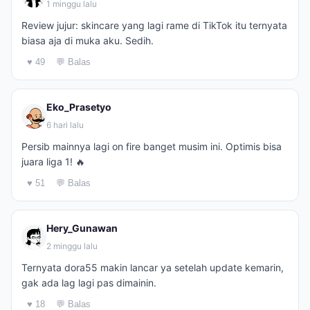
1 minggu lalu
Review jujur: skincare yang lagi rame di TikTok itu ternyata
biasa aja di muka aku. Sedih.
♥ 49
💬 Balas
Eko_Prasetyo
6 hari lalu
Persib mainnya lagi on fire banget musim ini. Optimis bisa
juara liga 1! 🔥
♥ 51
💬 Balas
Hery_Gunawan
2 minggu lalu
Ternyata dora55 makin lancar ya setelah update kemarin,
gak ada lag lagi pas dimainin.
♥ 18
💬 Balas