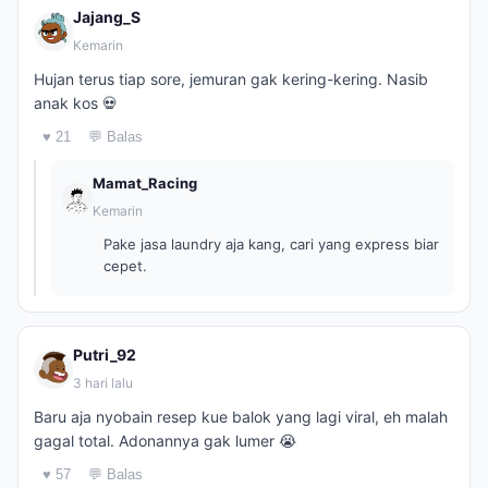
Jajang_S
Kemarin
Hujan terus tiap sore, jemuran gak kering-kering. Nasib
anak kos 💀
♥ 21
💬 Balas
Mamat_Racing
Kemarin
Pake jasa laundry aja kang, cari yang express biar
cepet.
Putri_92
3 hari lalu
Baru aja nyobain resep kue balok yang lagi viral, eh malah
gagal total. Adonannya gak lumer 😭
♥ 57
💬 Balas