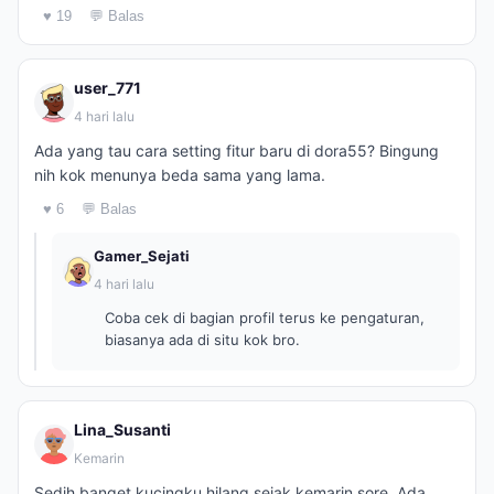
♥ 19
💬 Balas
user_771
4 hari lalu
Ada yang tau cara setting fitur baru di dora55? Bingung
nih kok menunya beda sama yang lama.
♥ 6
💬 Balas
Gamer_Sejati
4 hari lalu
Coba cek di bagian profil terus ke pengaturan,
biasanya ada di situ kok bro.
Lina_Susanti
Kemarin
Sedih banget kucingku hilang sejak kemarin sore. Ada