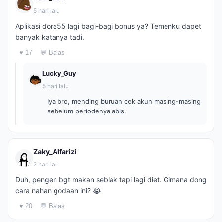
5 hari lalu
Aplikasi dora55 lagi bagi-bagi bonus ya? Temenku dapet
banyak katanya tadi.
♥ 17
💬 Balas
Lucky_Guy
5 hari lalu
Iya bro, mending buruan cek akun masing-masing
sebelum periodenya abis.
Zaky_Alfarizi
2 hari lalu
Duh, pengen bgt makan seblak tapi lagi diet. Gimana dong
cara nahan godaan ini? 😭
♥ 20
💬 Balas