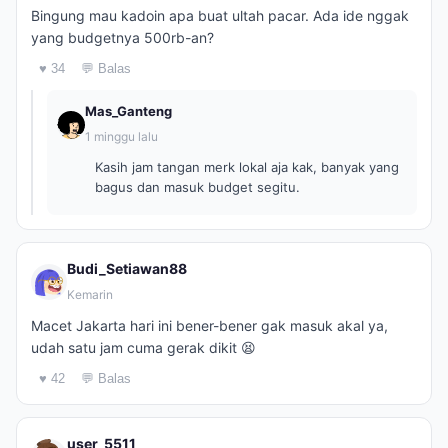
Bingung mau kadoin apa buat ultah pacar. Ada ide nggak
yang budgetnya 500rb-an?
♥ 34
💬 Balas
Mas_Ganteng
1 minggu lalu
Kasih jam tangan merk lokal aja kak, banyak yang
bagus dan masuk budget segitu.
Budi_Setiawan88
Kemarin
Macet Jakarta hari ini bener-bener gak masuk akal ya,
udah satu jam cuma gerak dikit 😫
♥ 42
💬 Balas
user_5511