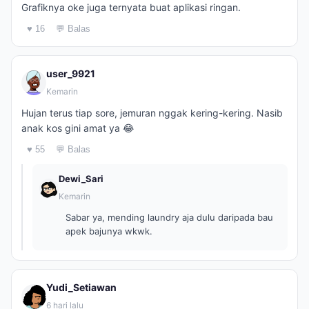
Grafiknya oke juga ternyata buat aplikasi ringan.
♥ 16
💬 Balas
user_9921
Kemarin
Hujan terus tiap sore, jemuran nggak kering-kering. Nasib
anak kos gini amat ya 😂
♥ 55
💬 Balas
Dewi_Sari
Kemarin
Sabar ya, mending laundry aja dulu daripada bau
apek bajunya wkwk.
Yudi_Setiawan
6 hari lalu