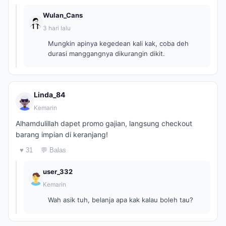
Wulan_Cans
3 hari lalu
Mungkin apinya kegedean kali kak, coba deh
durasi manggangnya dikurangin dikit.
Linda_84
Kemarin
Alhamdulillah dapet promo gajian, langsung checkout
barang impian di keranjang!
♥ 31
💬 Balas
user_332
Kemarin
Wah asik tuh, belanja apa kak kalau boleh tau?