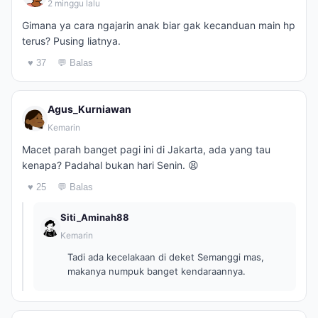
2 minggu lalu
Gimana ya cara ngajarin anak biar gak kecanduan main hp
terus? Pusing liatnya.
♥ 37
💬 Balas
Agus_Kurniawan
Kemarin
Macet parah banget pagi ini di Jakarta, ada yang tau
kenapa? Padahal bukan hari Senin. 😫
♥ 25
💬 Balas
Siti_Aminah88
Kemarin
Tadi ada kecelakaan di deket Semanggi mas,
makanya numpuk banget kendaraannya.