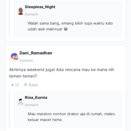
Sleepless_Night
Kemarin
Walah sama bang, emang bikin lupa waktu kalo
udah asik mainnya! 😂
Dani_Ramadhan
Kemarin
Akhirnya weekend juga! Ada rencana mau ke mana nih
teman-teman?
♥ 12
💬 Balas
Rina_Kurnia
Kemarin
Mau maraton nonton drakor aja di rumah, males
keluar macet hehe.