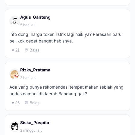
Agus_Ganteng
5 hari lalu
Info dong, harga token listrik lagi naik ya? Perasaan baru
beli kok cepet banget habisnya.
♥ 21
💬 Balas
Rizky_Pratama
2 hari lalu
Ada yang punya rekomendasi tempat makan seblak yang
pedes nampol di daerah Bandung gak?
♥ 26
💬 Balas
Siska_Puspita
2 minggu lalu